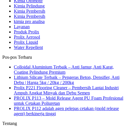
Kimia Otomotif
Kimia Pelindung
Kimia Pembersih
Kimia Pembersih
kimia pro analisa
Layanan
Produk Prolix
Prolix Aerosol
Prolix Liquid
Water Repellent
Pos-pos Terbaru
Colloidal Aluminium Terbaik – Anti Jamur, Anti Karat,
Coating Pelindung Premium
Lithium Silicate Terbaik – Pengeras Beton, Densifier, Anti
Debu | Harga 5kg / 20kg / 200kg
Prolix P221 Flooring Cleaner – Pembersih Lantai Industri
Ampuh Angkat Minyak dan Debu Semen
PROLIX P113 – Mold Release Agent PU Foam Profesional
untuk Cetakan Poliuretan
PROLIX P112 adalah agen pelepas cetakan (mold release
agent) berkinerja tinggi
Tentang