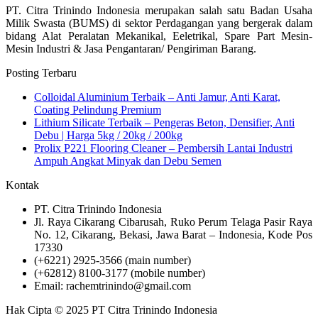
PT. Citra Trinindo Indonesia merupakan salah satu Badan Usaha
Milik Swasta (BUMS) di sektor Perdagangan yang bergerak dalam
bidang Alat Peralatan Mekanikal, Eeletrikal, Spare Part Mesin-
Mesin Industri & Jasa Pengantaran/ Pengiriman Barang.
Posting Terbaru
Colloidal Aluminium Terbaik – Anti Jamur, Anti Karat,
Coating Pelindung Premium
Lithium Silicate Terbaik – Pengeras Beton, Densifier, Anti
Debu | Harga 5kg / 20kg / 200kg
Prolix P221 Flooring Cleaner – Pembersih Lantai Industri
Ampuh Angkat Minyak dan Debu Semen
Kontak
PT. Citra Trinindo Indonesia
Jl. Raya Cikarang Cibarusah, Ruko Perum Telaga Pasir Raya
No. 12, Cikarang, Bekasi, Jawa Barat – Indonesia, Kode Pos
17330
(+6221) 2925-3566 (main number)
(+62812) 8100-3177 (mobile number)
Email: rachemtrinindo@gmail.com
Hak Cipta © 2025 PT Citra Trinindo Indonesia