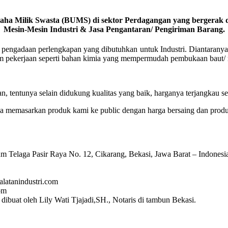
aha Milik Swasta (BUMS) di sektor Perdagangan yang bergerak da
Mesin-Mesin Industri & Jasa Pengantaran/ Pengiriman Barang.
 pengadaan perlengkapan yang dibutuhkan untuk Industri. Diantaranya a
m pekerjaan seperti bahan kimia yang mempermudah pembukaan baut/ mu
tentunya selain didukung kualitas yang baik, harganya terjangkau se
ga memasarkan produk kami ke public dengan harga bersaing dan produ
um Telaga Pasir Raya No. 12, Cikarang, Bekasi, Jawa Barat – Indones
latanindustri.com
om
ibuat oleh Lily Wati Tjajadi,SH., Notaris di tambun Bekasi.