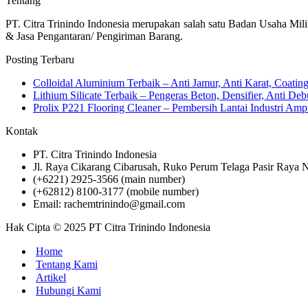
Tentang
PT. Citra Trinindo Indonesia merupakan salah satu Badan Usaha Mili
& Jasa Pengantaran/ Pengiriman Barang.
Posting Terbaru
Colloidal Aluminium Terbaik – Anti Jamur, Anti Karat, Coati
Lithium Silicate Terbaik – Pengeras Beton, Densifier, Anti Deb
Prolix P221 Flooring Cleaner – Pembersih Lantai Industri 
Kontak
PT. Citra Trinindo Indonesia
Jl. Raya Cikarang Cibarusah, Ruko Perum Telaga Pasir Raya N
(+6221) 2925-3566 (main number)
(+62812) 8100-3177 (mobile number)
Email: rachemtrinindo@gmail.com
Hak Cipta © 2025 PT Citra Trinindo Indonesia
Home
Tentang Kami
Artikel
Hubungi Kami