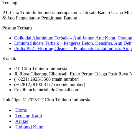
Tentang
PT. Citra Trinindo Indonesia merupakan salah satu Badan Usaha Mili
& Jasa Pengantaran/ Pengiriman Barang.
Posting Terbaru
Colloidal Aluminium Terbaik – Anti Jamur, Anti Karat, Coati
Lithium Silicate Terbaik – Pengeras Beton, Densifier, Anti Deb
Prolix P221 Flooring Cleaner – Pembersih Lantai Industri 
Kontak
PT. Citra Trinindo Indonesia
Jl. Raya Cikarang Cibarusah, Ruko Perum Telaga Pasir Raya N
(+6221) 2925-3566 (main number)
(+62812) 8100-3177 (mobile number)
Email: rachemtrinindo@gmail.com
Hak Cipta © 2025 PT Citra Trinindo Indonesia
Home
Tentang Kami
Artikel
Hubungi Kami