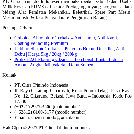
PT. Citra Trinindo Indonesia merupakan salah satu Badan Usaha
Milik Swasta (BUMS) di sektor Perdagangan yang bergerak dalam
bidang Alat Peralatan Mekanikal, Eeletrikal, Spare Part Mesin-
Mesin Industri & Jasa Pengantaran/ Pengiriman Barang.
Posting Terbaru
Colloidal Aluminium Terbaik – Anti Jamur, Anti Karat,
Coating Pelindung Premium
Lithium Silicate Terbaik – Pengeras Beton, Densifier, Anti
Debu | Harga 5kg / 20kg / 200kg
Prolix P221 Flooring Cleaner – Pembersih Lantai Industri
Ampuh Angkat Minyak dan Debu Semen
Kontak
PT. Citra Trinindo Indonesia
Jl. Raya Cikarang Cibarusah, Ruko Perum Telaga Pasir Raya
No. 12, Cikarang, Bekasi, Jawa Barat – Indonesia, Kode Pos
17330
(+6221) 2925-3566 (main number)
(+62812) 8100-3177 (mobile number)
Email: rachemtrinindo@gmail.com
Hak Cipta © 2025 PT Citra Trinindo Indonesia