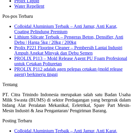
Prolix Liquid
Water Repellent
Pos-pos Terbaru
Colloidal Aluminium Terbaik – Anti Jamur, Anti Karat,
Coating Pelindung Premium
Lithium Silicate Terbaik – Pengeras Beton, Densifier, Anti
Debu | Harga 5kg / 20kg / 200kg
Prolix P221 Flooring Cleaner – Pembersih Lantai Industri
Ampuh Angkat Minyak dan Debu Semen
PROLIX P113 – Mold Release Agent PU Foam Profesional
untuk Cetakan Poliuretan
PROLIX P112 adalah agen pelepas cetakan (mold release
agent) berkinerja tinggi
Tentang
PT. Citra Trinindo Indonesia merupakan salah satu Badan Usaha
Milik Swasta (BUMS) di sektor Perdagangan yang bergerak dalam
bidang Alat Peralatan Mekanikal, Eeletrikal, Spare Part Mesin-
Mesin Industri & Jasa Pengantaran/ Pengiriman Barang.
Posting Terbaru
Colloidal Aluminium Terbaik – Anti Jamur, Anti Karat,