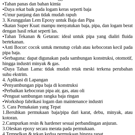
•Tahan panas dan bahan kimia
•Daya rekat baik pada logam keras seperti baja
•Umur panjang dan tidak mudah rapuh
3. Keunggulan Lem Epoxy untuk Baja dan Pipa
•Ikatan Super Kuat: mampu menyatukan baja, pipa, dan logam berat
dengan hasil rekat seperti las.
•Tahan Tekanan & Getaran: ideal untuk pipa yang dialiri fluida
bertekanan.
•Anti Bocor: cocok untuk menutup celah atau kebocoran kecil pada
pipa baja.
•Serbaguna: dapat digunakan pada sambungan konstruksi, otomotif,
hingga industri minyak & gas.
•Daya Tahan Lama: tidak mudah retak meski terkena perubahan
suhu ekstrim.
4. Aplikasi di Lapangan
•Penyambungan pipa baja di konstruksi
•Perbaikan kebocoran pipa air, gas, atau oli
•Penguat sambungan rangka baja ringan
•Workshop fabrikasi logam dan maintenance industri
5. Cara Pemakaian yang Tepat
1.Bersihkan permukaan baja/pipa dari karat, debu, minyak, atau
kotoran.
2.Campurkan resin & hardener sesuai perbandingan anjuran.
3.Oleskan epoxy secara merata pada permukaan.
4.Tempelkan & tekan kedua permukaan hingga rapat.