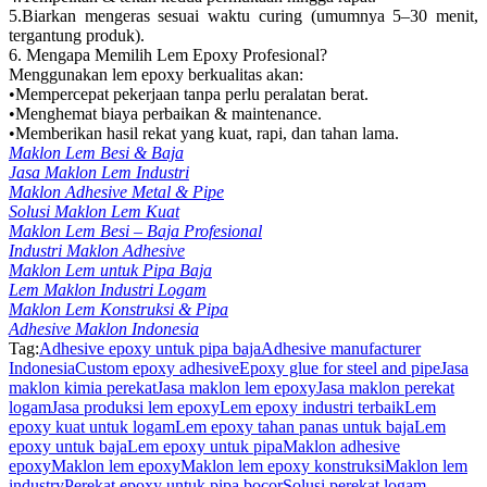
5.Biarkan mengeras sesuai waktu curing (umumnya 5–30 menit,
tergantung produk).
6. Mengapa Memilih Lem Epoxy Profesional?
Menggunakan lem epoxy berkualitas akan:
•Mempercepat pekerjaan tanpa perlu peralatan berat.
•Menghemat biaya perbaikan & maintenance.
•Memberikan hasil rekat yang kuat, rapi, dan tahan lama.
Maklon Lem Besi & Baja
Jasa Maklon Lem Industri
Maklon Adhesive Metal & Pipe
Solusi Maklon Lem Kuat
Maklon Lem Besi – Baja Profesional
Industri Maklon Adhesive
Maklon Lem untuk Pipa Baja
Lem Maklon Industri Logam
Maklon Lem Konstruksi & Pipa
Adhesive Maklon Indonesia
Tag:
Adhesive epoxy untuk pipa baja
Adhesive manufacturer
Indonesia
Custom epoxy adhesive
Epoxy glue for steel and pipe
Jasa
maklon kimia perekat
Jasa maklon lem epoxy
Jasa maklon perekat
logam
Jasa produksi lem epoxy
Lem epoxy industri terbaik
Lem
epoxy kuat untuk logam
Lem epoxy tahan panas untuk baja
Lem
epoxy untuk baja
Lem epoxy untuk pipa
Maklon adhesive
epoxy
Maklon lem epoxy
Maklon lem epoxy konstruksi
Maklon lem
industry
Perekat epoxy untuk pipa bocor
Solusi perekat logam