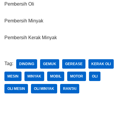
Pembersih Oli
Pembersih Minyak
Pembersih Kerak Minyak
Tag:
DINDING
GEMUK
GEREASE
KERAK OLI
MESIN
MINYAK
MOBIL
MOTOR
OLI
OLI MESIN
OLI MINYAK
RANTAI