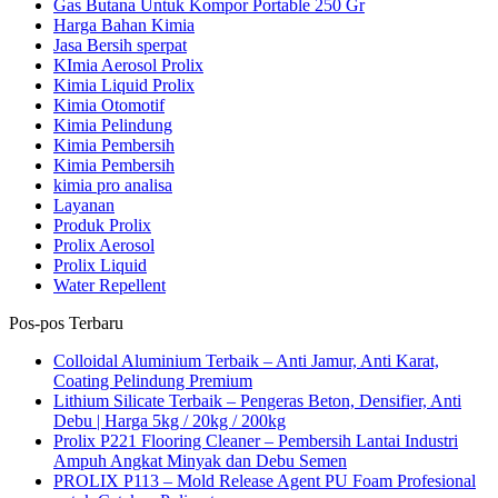
Gas Butana Untuk Kompor Portable 250 Gr
Harga Bahan Kimia
Jasa Bersih sperpat
KImia Aerosol Prolix
Kimia Liquid Prolix
Kimia Otomotif
Kimia Pelindung
Kimia Pembersih
Kimia Pembersih
kimia pro analisa
Layanan
Produk Prolix
Prolix Aerosol
Prolix Liquid
Water Repellent
Pos-pos Terbaru
Colloidal Aluminium Terbaik – Anti Jamur, Anti Karat,
Coating Pelindung Premium
Lithium Silicate Terbaik – Pengeras Beton, Densifier, Anti
Debu | Harga 5kg / 20kg / 200kg
Prolix P221 Flooring Cleaner – Pembersih Lantai Industri
Ampuh Angkat Minyak dan Debu Semen
PROLIX P113 – Mold Release Agent PU Foam Profesional