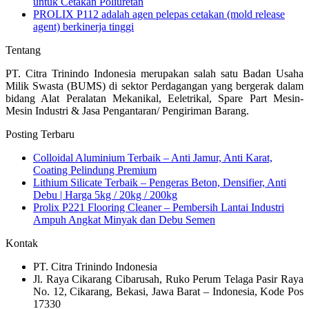
untuk Cetakan Poliuretan
PROLIX P112 adalah agen pelepas cetakan (mold release
agent) berkinerja tinggi
Tentang
PT. Citra Trinindo Indonesia merupakan salah satu Badan Usaha
Milik Swasta (BUMS) di sektor Perdagangan yang bergerak dalam
bidang Alat Peralatan Mekanikal, Eeletrikal, Spare Part Mesin-
Mesin Industri & Jasa Pengantaran/ Pengiriman Barang.
Posting Terbaru
Colloidal Aluminium Terbaik – Anti Jamur, Anti Karat,
Coating Pelindung Premium
Lithium Silicate Terbaik – Pengeras Beton, Densifier, Anti
Debu | Harga 5kg / 20kg / 200kg
Prolix P221 Flooring Cleaner – Pembersih Lantai Industri
Ampuh Angkat Minyak dan Debu Semen
Kontak
PT. Citra Trinindo Indonesia
Jl. Raya Cikarang Cibarusah, Ruko Perum Telaga Pasir Raya
No. 12, Cikarang, Bekasi, Jawa Barat – Indonesia, Kode Pos
17330