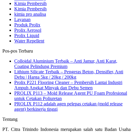
Kimia Pembersih
Kimia Pembersih
kimia pro analisa
Layanan
Produk Prolix
Prolix Aerosol
Prolix Liquid
Water Repellent
Pos-pos Terbaru
Colloidal Aluminium Terbaik – Anti Jamur, Anti Karat,
Coating Pelindung Premium
Lithium Silicate Terbaik – Pengeras Beton, Densifier, Anti
Debu | Harga 5kg / 20kg / 200kg
Prolix P221 Flooring Cleaner – Pembersih Lantai Industri
Ampuh Angkat Minyak dan Debu Semen
PROLIX P113 – Mold Release Agent PU Foam Profesional
untuk Cetakan Poliuretan
PROLIX P112 adalah agen pelepas cetakan (mold release
agent) berkinerja tinggi
Tentang
PT. Citra Trinindo Indonesia merupakan salah satu Badan Usaha