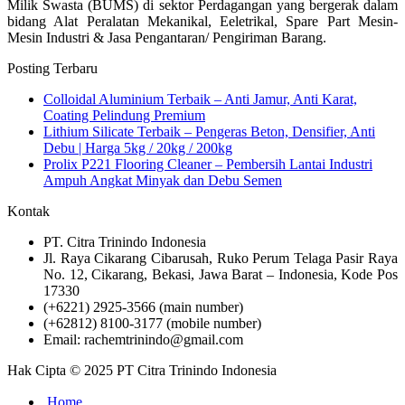
Milik Swasta (BUMS) di sektor Perdagangan yang bergerak dalam
bidang Alat Peralatan Mekanikal, Eeletrikal, Spare Part Mesin-
Mesin Industri & Jasa Pengantaran/ Pengiriman Barang.
Posting Terbaru
Colloidal Aluminium Terbaik – Anti Jamur, Anti Karat,
Coating Pelindung Premium
Lithium Silicate Terbaik – Pengeras Beton, Densifier, Anti
Debu | Harga 5kg / 20kg / 200kg
Prolix P221 Flooring Cleaner – Pembersih Lantai Industri
Ampuh Angkat Minyak dan Debu Semen
Kontak
PT. Citra Trinindo Indonesia
Jl. Raya Cikarang Cibarusah, Ruko Perum Telaga Pasir Raya
No. 12, Cikarang, Bekasi, Jawa Barat – Indonesia, Kode Pos
17330
(+6221) 2925-3566 (main number)
(+62812) 8100-3177 (mobile number)
Email: rachemtrinindo@gmail.com
Hak Cipta © 2025 PT Citra Trinindo Indonesia
Home