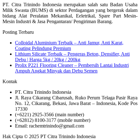
PT. Citra Trinindo Indonesia merupakan salah satu Badan Usaha
Milik Swasta (BUMS) di sektor Perdagangan yang bergerak dalam
bidang Alat Peralatan Mekanikal, Eeletrikal, Spare Part Mesin-
Mesin Industri & Jasa Pengantaran/ Pengiriman Barang.
Posting Terbaru
Colloidal Aluminium Terbaik – Anti Jamur, Anti Karat,
Coating Pelindung Premium
Lithium Silicate Terbaik – Pengeras Beton, Densifier, Anti
Debu | Harga 5kg / 20kg / 200kg
Prolix P221 Flooring Cleaner – Pembersih Lantai Industri
Ampuh Angkat Minyak dan Debu Semen
Kontak
PT. Citra Trinindo Indonesia
Jl. Raya Cikarang Cibarusah, Ruko Perum Telaga Pasir Raya
No. 12, Cikarang, Bekasi, Jawa Barat – Indonesia, Kode Pos
17330
(+6221) 2925-3566 (main number)
(+62812) 8100-3177 (mobile number)
Email: rachemtrinindo@gmail.com
Hak Cipta © 2025 PT Citra Trinindo Indonesia