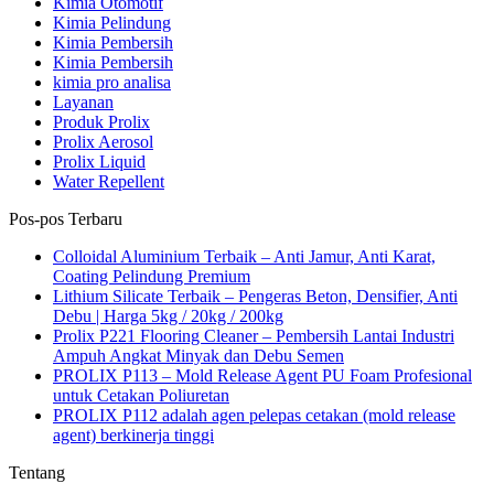
Kimia Otomotif
Kimia Pelindung
Kimia Pembersih
Kimia Pembersih
kimia pro analisa
Layanan
Produk Prolix
Prolix Aerosol
Prolix Liquid
Water Repellent
Pos-pos Terbaru
Colloidal Aluminium Terbaik – Anti Jamur, Anti Karat,
Coating Pelindung Premium
Lithium Silicate Terbaik – Pengeras Beton, Densifier, Anti
Debu | Harga 5kg / 20kg / 200kg
Prolix P221 Flooring Cleaner – Pembersih Lantai Industri
Ampuh Angkat Minyak dan Debu Semen
PROLIX P113 – Mold Release Agent PU Foam Profesional
untuk Cetakan Poliuretan
PROLIX P112 adalah agen pelepas cetakan (mold release
agent) berkinerja tinggi
Tentang