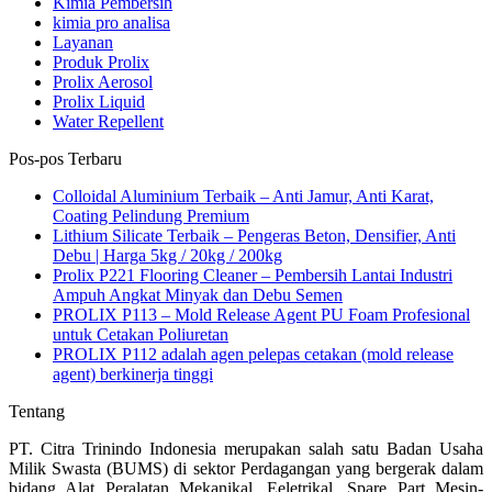
Kimia Pembersih
kimia pro analisa
Layanan
Produk Prolix
Prolix Aerosol
Prolix Liquid
Water Repellent
Pos-pos Terbaru
Colloidal Aluminium Terbaik – Anti Jamur, Anti Karat,
Coating Pelindung Premium
Lithium Silicate Terbaik – Pengeras Beton, Densifier, Anti
Debu | Harga 5kg / 20kg / 200kg
Prolix P221 Flooring Cleaner – Pembersih Lantai Industri
Ampuh Angkat Minyak dan Debu Semen
PROLIX P113 – Mold Release Agent PU Foam Profesional
untuk Cetakan Poliuretan
PROLIX P112 adalah agen pelepas cetakan (mold release
agent) berkinerja tinggi
Tentang
PT. Citra Trinindo Indonesia merupakan salah satu Badan Usaha
Milik Swasta (BUMS) di sektor Perdagangan yang bergerak dalam
bidang Alat Peralatan Mekanikal, Eeletrikal, Spare Part Mesin-