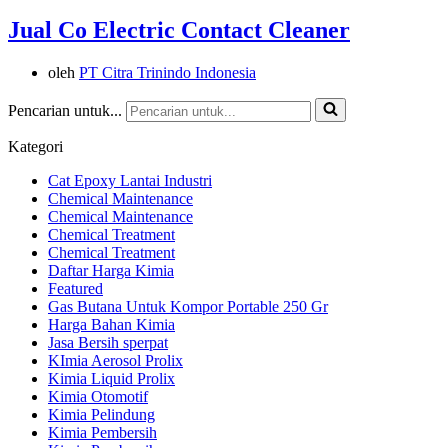
Jual Co Electric Contact Cleaner
oleh
PT Citra Trinindo Indonesia
Pencarian untuk...
Kategori
Cat Epoxy Lantai Industri
Chemical Maintenance
Chemical Maintenance
Chemical Treatment
Chemical Treatment
Daftar Harga Kimia
Featured
Gas Butana Untuk Kompor Portable 250 Gr
Harga Bahan Kimia
Jasa Bersih sperpat
KImia Aerosol Prolix
Kimia Liquid Prolix
Kimia Otomotif
Kimia Pelindung
Kimia Pembersih