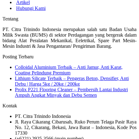
Artikel
Hubungi Kami
Tentang
PT. Citra Trinindo Indonesia merupakan salah satu Badan Usaha
Milik Swasta (BUMS) di sektor Perdagangan yang bergerak dalam
bidang Alat Peralatan Mekanikal, Eeletrikal, Spare Part Mesin-
Mesin Industri & Jasa Pengantaran/ Pengiriman Barang.
Posting Terbaru
Colloidal Aluminium Terbaik – Anti Jamur, Anti Karat,
Coating Pelindung Premium
Lithium Silicate Terbaik – Pengeras Beton, Densifier, Anti
Debu | Harga 5kg / 20kg / 200kg
Prolix P221 Flooring Cleaner – Pembersih Lantai Industri
Ampuh Angkat Minyak dan Debu Semen
Kontak
PT. Citra Trinindo Indonesia
Jl. Raya Cikarang Cibarusah, Ruko Perum Telaga Pasir Raya
No. 12, Cikarang, Bekasi, Jawa Barat – Indonesia, Kode Pos
17330
(+6221) 2925-3566 (main number)