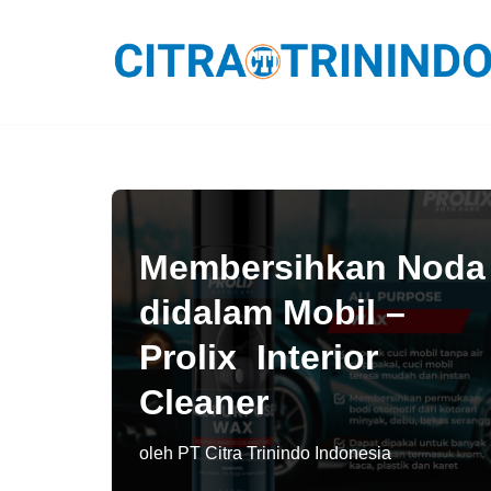
Lompat
ke
konten
Membersihkan Noda
didalam Mobil –
Prolix Interior
Cleaner
oleh
PT Citra Trinindo Indonesia