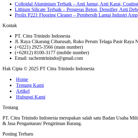
Colloidal Aluminium Terbaik – Anti Jamur, Anti Karat, Coati
Lithium Silicate Terbaik – Pengeras Beton, Densifier, Anti Deb
Prolix P221 Flooring Cleaner – Pembersih Lantai Industri 
Kontak
PT. Citra Trinindo Indonesia
Jl. Raya Cikarang Cibarusah, Ruko Perum Telaga Pasir Raya N
(+6221) 2925-3566 (main number)
(+62812) 8100-3177 (mobile number)
Email: rachemtrinindo@gmail.com
Hak Cipta © 2025 PT Citra Trinindo Indonesia
Home
Tentang Kami
Artikel
Hubungi Kami
Tentang
PT. Citra Trinindo Indonesia merupakan salah satu Badan Usaha Mili
& Jasa Pengantaran/ Pengiriman Barang.
Posting Terbaru