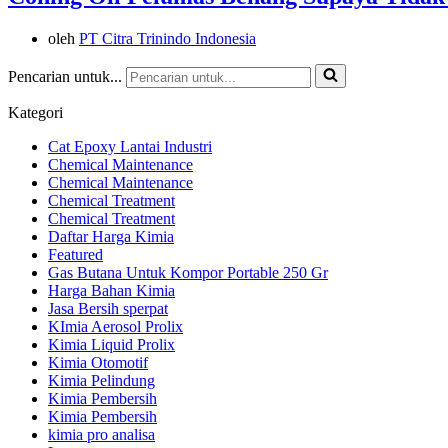
oleh
PT Citra Trinindo Indonesia
Pencarian untuk...
Kategori
Cat Epoxy Lantai Industri
Chemical Maintenance
Chemical Maintenance
Chemical Treatment
Chemical Treatment
Daftar Harga Kimia
Featured
Gas Butana Untuk Kompor Portable 250 Gr
Harga Bahan Kimia
Jasa Bersih sperpat
KImia Aerosol Prolix
Kimia Liquid Prolix
Kimia Otomotif
Kimia Pelindung
Kimia Pembersih
Kimia Pembersih
kimia pro analisa