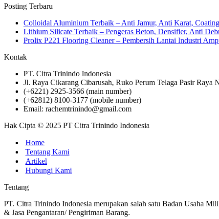
Posting Terbaru
Colloidal Aluminium Terbaik – Anti Jamur, Anti Karat, Coati
Lithium Silicate Terbaik – Pengeras Beton, Densifier, Anti Deb
Prolix P221 Flooring Cleaner – Pembersih Lantai Industri 
Kontak
PT. Citra Trinindo Indonesia
Jl. Raya Cikarang Cibarusah, Ruko Perum Telaga Pasir Raya N
(+6221) 2925-3566 (main number)
(+62812) 8100-3177 (mobile number)
Email: rachemtrinindo@gmail.com
Hak Cipta © 2025 PT Citra Trinindo Indonesia
Home
Tentang Kami
Artikel
Hubungi Kami
Tentang
PT. Citra Trinindo Indonesia merupakan salah satu Badan Usaha Mili
& Jasa Pengantaran/ Pengiriman Barang.