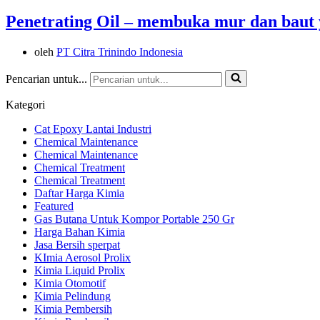
Penetrating Oil – membuka mur dan baut 
oleh
PT Citra Trinindo Indonesia
Pencarian untuk...
Kategori
Cat Epoxy Lantai Industri
Chemical Maintenance
Chemical Maintenance
Chemical Treatment
Chemical Treatment
Daftar Harga Kimia
Featured
Gas Butana Untuk Kompor Portable 250 Gr
Harga Bahan Kimia
Jasa Bersih sperpat
KImia Aerosol Prolix
Kimia Liquid Prolix
Kimia Otomotif
Kimia Pelindung
Kimia Pembersih