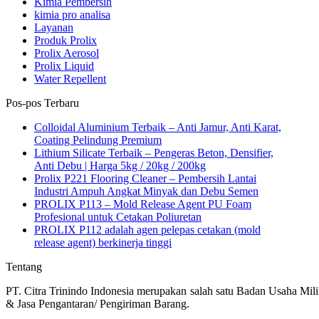
Kimia Pembersih
kimia pro analisa
Layanan
Produk Prolix
Prolix Aerosol
Prolix Liquid
Water Repellent
Pos-pos Terbaru
Colloidal Aluminium Terbaik – Anti Jamur, Anti Karat,
Coating Pelindung Premium
Lithium Silicate Terbaik – Pengeras Beton, Densifier,
Anti Debu | Harga 5kg / 20kg / 200kg
Prolix P221 Flooring Cleaner – Pembersih Lantai
Industri Ampuh Angkat Minyak dan Debu Semen
PROLIX P113 – Mold Release Agent PU Foam
Profesional untuk Cetakan Poliuretan
PROLIX P112 adalah agen pelepas cetakan (mold
release agent) berkinerja tinggi
Tentang
PT. Citra Trinindo Indonesia merupakan salah satu Badan Usaha Mili
& Jasa Pengantaran/ Pengiriman Barang.