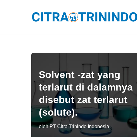
Lompat
ke
konten
Solvent -zat yang
terlarut di dalamnya
disebut zat terlarut
(solute).
oleh
PT Citra Trinindo Indonesia