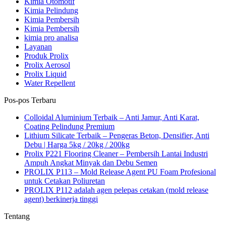
Kimia Otomotif
Kimia Pelindung
Kimia Pembersih
Kimia Pembersih
kimia pro analisa
Layanan
Produk Prolix
Prolix Aerosol
Prolix Liquid
Water Repellent
Pos-pos Terbaru
Colloidal Aluminium Terbaik – Anti Jamur, Anti Karat,
Coating Pelindung Premium
Lithium Silicate Terbaik – Pengeras Beton, Densifier, Anti
Debu | Harga 5kg / 20kg / 200kg
Prolix P221 Flooring Cleaner – Pembersih Lantai Industri
Ampuh Angkat Minyak dan Debu Semen
PROLIX P113 – Mold Release Agent PU Foam Profesional
untuk Cetakan Poliuretan
PROLIX P112 adalah agen pelepas cetakan (mold release
agent) berkinerja tinggi
Tentang