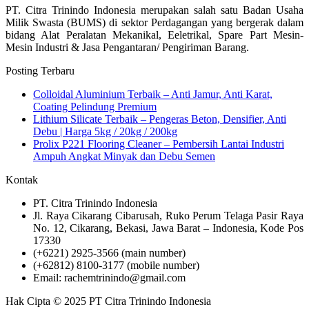
PT. Citra Trinindo Indonesia merupakan salah satu Badan Usaha
Milik Swasta (BUMS) di sektor Perdagangan yang bergerak dalam
bidang Alat Peralatan Mekanikal, Eeletrikal, Spare Part Mesin-
Mesin Industri & Jasa Pengantaran/ Pengiriman Barang.
Posting Terbaru
Colloidal Aluminium Terbaik – Anti Jamur, Anti Karat,
Coating Pelindung Premium
Lithium Silicate Terbaik – Pengeras Beton, Densifier, Anti
Debu | Harga 5kg / 20kg / 200kg
Prolix P221 Flooring Cleaner – Pembersih Lantai Industri
Ampuh Angkat Minyak dan Debu Semen
Kontak
PT. Citra Trinindo Indonesia
Jl. Raya Cikarang Cibarusah, Ruko Perum Telaga Pasir Raya
No. 12, Cikarang, Bekasi, Jawa Barat – Indonesia, Kode Pos
17330
(+6221) 2925-3566 (main number)
(+62812) 8100-3177 (mobile number)
Email: rachemtrinindo@gmail.com
Hak Cipta © 2025 PT Citra Trinindo Indonesia