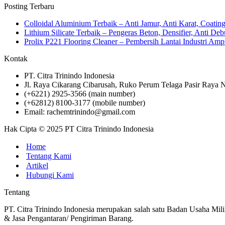
Posting Terbaru
Colloidal Aluminium Terbaik – Anti Jamur, Anti Karat, Coati
Lithium Silicate Terbaik – Pengeras Beton, Densifier, Anti Deb
Prolix P221 Flooring Cleaner – Pembersih Lantai Industri 
Kontak
PT. Citra Trinindo Indonesia
Jl. Raya Cikarang Cibarusah, Ruko Perum Telaga Pasir Raya N
(+6221) 2925-3566 (main number)
(+62812) 8100-3177 (mobile number)
Email: rachemtrinindo@gmail.com
Hak Cipta © 2025 PT Citra Trinindo Indonesia
Home
Tentang Kami
Artikel
Hubungi Kami
Tentang
PT. Citra Trinindo Indonesia merupakan salah satu Badan Usaha Mili
& Jasa Pengantaran/ Pengiriman Barang.