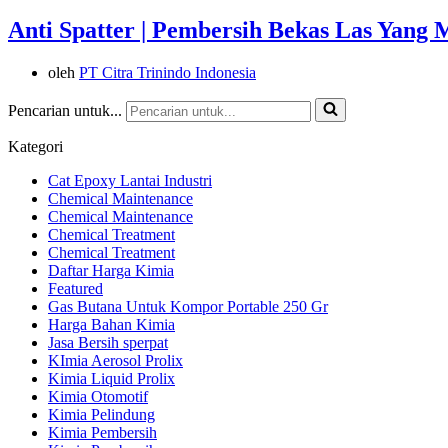
Anti Spatter | Pembersih Bekas Las Yang 
oleh
PT Citra Trinindo Indonesia
Pencarian untuk...
Kategori
Cat Epoxy Lantai Industri
Chemical Maintenance
Chemical Maintenance
Chemical Treatment
Chemical Treatment
Daftar Harga Kimia
Featured
Gas Butana Untuk Kompor Portable 250 Gr
Harga Bahan Kimia
Jasa Bersih sperpat
KImia Aerosol Prolix
Kimia Liquid Prolix
Kimia Otomotif
Kimia Pelindung
Kimia Pembersih