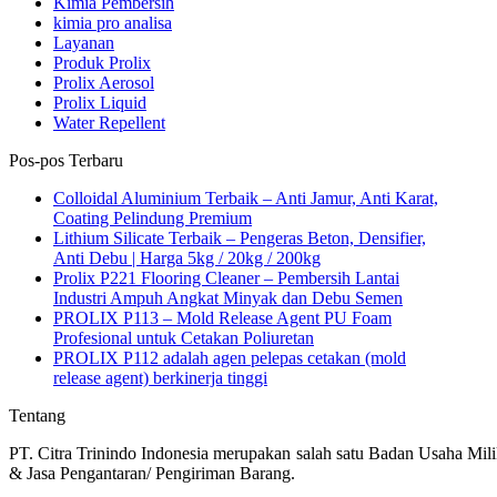
Kimia Pembersih
kimia pro analisa
Layanan
Produk Prolix
Prolix Aerosol
Prolix Liquid
Water Repellent
Pos-pos Terbaru
Colloidal Aluminium Terbaik – Anti Jamur, Anti Karat,
Coating Pelindung Premium
Lithium Silicate Terbaik – Pengeras Beton, Densifier,
Anti Debu | Harga 5kg / 20kg / 200kg
Prolix P221 Flooring Cleaner – Pembersih Lantai
Industri Ampuh Angkat Minyak dan Debu Semen
PROLIX P113 – Mold Release Agent PU Foam
Profesional untuk Cetakan Poliuretan
PROLIX P112 adalah agen pelepas cetakan (mold
release agent) berkinerja tinggi
Tentang
PT. Citra Trinindo Indonesia merupakan salah satu Badan Usaha Mili
& Jasa Pengantaran/ Pengiriman Barang.