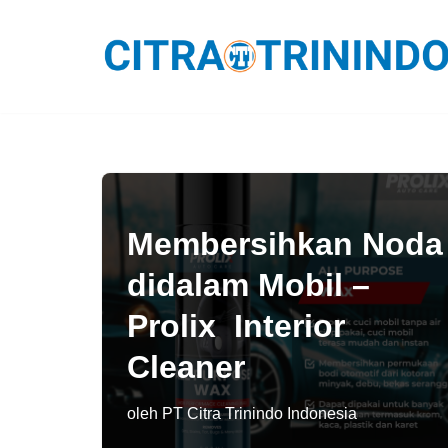
Lompat
ke
konten
Membersihkan Noda
didalam Mobil –
Prolix Interior
Cleaner
oleh
PT Citra Trinindo Indonesia