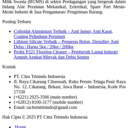
Milik Swasta (BUMS) di sektor Perdagangan yang bergerak dalam
bidang Alat Peralatan Mekanikal, Eeletrikal, Spare Part Mesin-
Mesin Industri & Jasa Pengantaran/ Pengiriman Barang.
Posting Terbaru
Colloidal Aluminium Terbaik – Anti Jamur, Anti Karat,
Coating Pelindung Premium
Lithium Silicate Terbaik – Pengeras Beton, Densifier, Anti
Debu | Harga 5kg / 20kg / 200kg
Prolix P221 Flooring Cleaner – Pembersih Lantai Industri
Ampuh Angkat Minyak dan Debu Semen
Kontak
PT. Citra Trinindo Indonesia
Jl. Raya Cikarang Cibarusah, Ruko Perum Telaga Pasir Raya
No. 12, Cikarang, Bekasi, Jawa Barat – Indonesia, Kode Pos
17330
(+6221) 2925-3566 (main number)
(+62812) 8100-3177 (mobile number)
Email: rachemtrinindo@gmail.com
Hak Cipta © 2025 PT Citra Trinindo Indonesia
Home