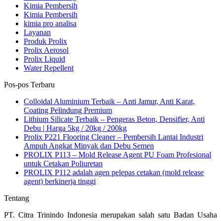
Kimia Pembersih
Kimia Pembersih
kimia pro analisa
Layanan
Produk Prolix
Prolix Aerosol
Prolix Liquid
Water Repellent
Pos-pos Terbaru
Colloidal Aluminium Terbaik – Anti Jamur, Anti Karat,
Coating Pelindung Premium
Lithium Silicate Terbaik – Pengeras Beton, Densifier, Anti
Debu | Harga 5kg / 20kg / 200kg
Prolix P221 Flooring Cleaner – Pembersih Lantai Industri
Ampuh Angkat Minyak dan Debu Semen
PROLIX P113 – Mold Release Agent PU Foam Profesional
untuk Cetakan Poliuretan
PROLIX P112 adalah agen pelepas cetakan (mold release
agent) berkinerja tinggi
Tentang
PT. Citra Trinindo Indonesia merupakan salah satu Badan Usaha