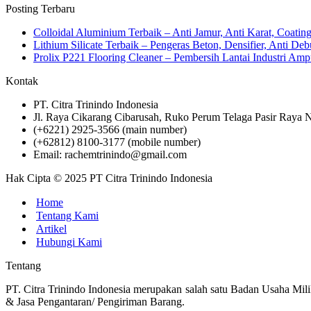
Posting Terbaru
Colloidal Aluminium Terbaik – Anti Jamur, Anti Karat, Coati
Lithium Silicate Terbaik – Pengeras Beton, Densifier, Anti Deb
Prolix P221 Flooring Cleaner – Pembersih Lantai Industri 
Kontak
PT. Citra Trinindo Indonesia
Jl. Raya Cikarang Cibarusah, Ruko Perum Telaga Pasir Raya N
(+6221) 2925-3566 (main number)
(+62812) 8100-3177 (mobile number)
Email: rachemtrinindo@gmail.com
Hak Cipta © 2025 PT Citra Trinindo Indonesia
Home
Tentang Kami
Artikel
Hubungi Kami
Tentang
PT. Citra Trinindo Indonesia merupakan salah satu Badan Usaha Mili
& Jasa Pengantaran/ Pengiriman Barang.