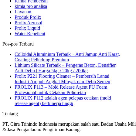
Kimia Pembersih
kimia pro analisa
Layanan
Produk Prolix
Prolix Aerosol
Prolix Liquid
Water Repellent
Pos-pos Terbaru
Colloidal Aluminium Terbaik – Anti Jamur, Anti Karat,
Coating Pelindung Premium
Lithium Silicate Terbaik – Pengeras Beton, Densifier,
Anti Debu | Harga 5kg / 20kg / 200kg
Prolix P221 Flooring Cleaner – Pembersih Lantai
Industri Ampuh Angkat Minyak dan Debu Semen
PROLIX P113 – Mold Release Agent PU Foam
Profesional untuk Cetakan Poliuretan
PROLIX P112 adalah agen pelepas cetakan (mold
release agent) berkinerja tinggi
Tentang
PT. Citra Trinindo Indonesia merupakan salah satu Badan Usaha Mili
& Jasa Pengantaran/ Pengiriman Barang.