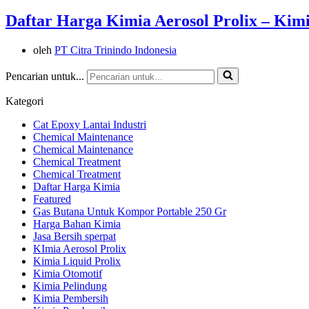
Daftar Harga Kimia Aerosol Prolix – Kim
oleh
PT Citra Trinindo Indonesia
Pencarian untuk...
Kategori
Cat Epoxy Lantai Industri
Chemical Maintenance
Chemical Maintenance
Chemical Treatment
Chemical Treatment
Daftar Harga Kimia
Featured
Gas Butana Untuk Kompor Portable 250 Gr
Harga Bahan Kimia
Jasa Bersih sperpat
KImia Aerosol Prolix
Kimia Liquid Prolix
Kimia Otomotif
Kimia Pelindung
Kimia Pembersih