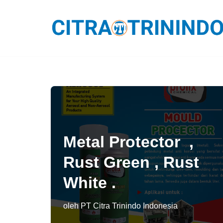
Lompat
ke
konten
Metal Protector ,
Rust Green , Rust
White .
oleh
PT Citra Trinindo Indonesia