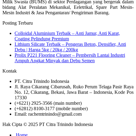
Milik Swasta (BUMS) di sektor Perdagangan yang bergerak dalam
bidang Alat Peralatan Mekanikal, Eeletrikal, Spare Part Mesin-
Mesin Industri & Jasa Pengantaran/ Pengiriman Barang.
Posting Terbaru
Colloidal Aluminium Terbaik – Anti Jamur, Anti Karat,
Coating Pelindung Premium
Lithium Silicate Terbaik – Pengeras Beton, Densifier, Anti
Debu | Harga 5kg / 20kg / 200kg
Prolix P221 Flooring Cleaner – Pembersih Lantai Industri
Ampuh Angkat Minyak dan Debu Semen
Kontak
PT. Citra Trinindo Indonesia
Jl. Raya Cikarang Cibarusah, Ruko Perum Telaga Pasir Raya
No. 12, Cikarang, Bekasi, Jawa Barat – Indonesia, Kode Pos
17330
(+6221) 2925-3566 (main number)
(+62812) 8100-3177 (mobile number)
Email: rachemtrinindo@gmail.com
Hak Cipta © 2025 PT Citra Trinindo Indonesia
Home