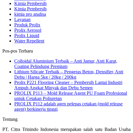
Kimia Pembersih
Kimia Pembersih
kimia pro analisa
Layanan
Produk Prolix
Prolix Aerosol
Prolix Liquid
Water Repellent
Pos-pos Terbaru
Colloidal Aluminium Terbaik – Anti Jamur, Anti Karat,
Coating Pelindung Premium
Lithium Silicate Terbaik – Pengeras Beton, Densifier, Anti
Debu | Harga 5kg / 20kg / 200kg
Prolix P221 Flooring Cleaner – Pembersih Lantai Industri
Ampuh Angkat Minyak dan Debu Semen
PROLIX P113 – Mold Release Agent PU Foam Profesional
untuk Cetakan Poliuretan
PROLIX P112 adalah agen pelepas cetakan (mold release
agent) berkinerja tinggi
Tentang
PT. Citra Trinindo Indonesia merupakan salah satu Badan Usaha