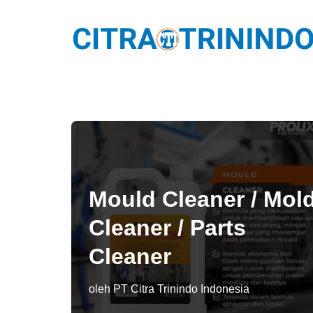
Lompat
ke
konten
Mould Cleaner / Mol
Cleaner / Parts
Cleaner
oleh
PT Citra Trinindo Indonesia