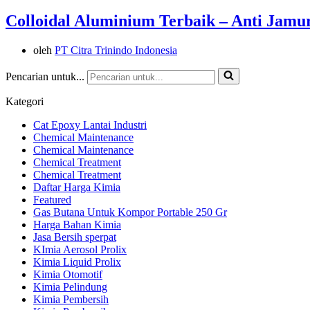
Colloidal Aluminium Terbaik – Anti Jamu
oleh
PT Citra Trinindo Indonesia
Pencarian untuk...
Kategori
Cat Epoxy Lantai Industri
Chemical Maintenance
Chemical Maintenance
Chemical Treatment
Chemical Treatment
Daftar Harga Kimia
Featured
Gas Butana Untuk Kompor Portable 250 Gr
Harga Bahan Kimia
Jasa Bersih sperpat
KImia Aerosol Prolix
Kimia Liquid Prolix
Kimia Otomotif
Kimia Pelindung
Kimia Pembersih