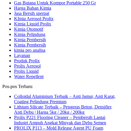
Gas Butana Untuk Kompor Portable 250 Gr
Harga Bahan Kimia
Jasa Bersih sperpat
KImia Aerosol Prolix
Kimia Liquid Prolix
Kimia Otomotif
Kimia Pelindung
Kimia Pembersih
Kimia Pembersih
kimia pro analisa
Layanan
Produk Prolix
Prolix Aerosol
Prolix Liquid
Water Repellent
Pos-pos Terbaru
Colloidal Aluminium Terbaik – Anti Jamur, Anti Karat,
Coating Pelindung Premium
Lithium Silicate Terbaik – Pengeras Beton, Densifier,
Anti Debu | Harga 5kg / 20kg / 200kg
Prolix P221 Flooring Cleaner – Pembersih Lantai
Industri Ampuh Angkat Minyak dan Debu Semen
PROLIX P113 – Mold Release Agent PU Foam