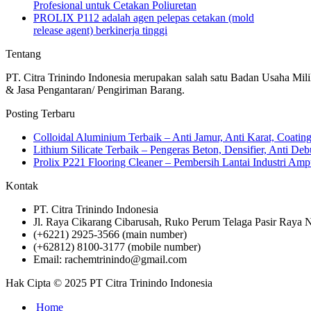
Profesional untuk Cetakan Poliuretan
PROLIX P112 adalah agen pelepas cetakan (mold
release agent) berkinerja tinggi
Tentang
PT. Citra Trinindo Indonesia merupakan salah satu Badan Usaha Mili
& Jasa Pengantaran/ Pengiriman Barang.
Posting Terbaru
Colloidal Aluminium Terbaik – Anti Jamur, Anti Karat, Coati
Lithium Silicate Terbaik – Pengeras Beton, Densifier, Anti Deb
Prolix P221 Flooring Cleaner – Pembersih Lantai Industri 
Kontak
PT. Citra Trinindo Indonesia
Jl. Raya Cikarang Cibarusah, Ruko Perum Telaga Pasir Raya N
(+6221) 2925-3566 (main number)
(+62812) 8100-3177 (mobile number)
Email: rachemtrinindo@gmail.com
Hak Cipta © 2025 PT Citra Trinindo Indonesia
Home