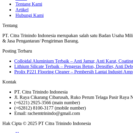
Tentang Kami
Artikel
Hubungi Kami
Tentang
PT. Citra Trinindo Indonesia merupakan salah satu Badan Usaha Mili
& Jasa Pengantaran/ Pengiriman Barang.
Posting Terbaru
Colloidal Aluminium Terbaik – Anti Jamur, Anti Karat, Coati
Lithium Silicate Terbaik – Pengeras Beton, Densifier, Anti Deb
Prolix P221 Flooring Cleaner – Pembersih Lantai Industri 
Kontak
PT. Citra Trinindo Indonesia
Jl. Raya Cikarang Cibarusah, Ruko Perum Telaga Pasir Raya N
(+6221) 2925-3566 (main number)
(+62812) 8100-3177 (mobile number)
Email: rachemtrinindo@gmail.com
Hak Cipta © 2025 PT Citra Trinindo Indonesia