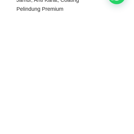
Jamur, Anti Karat, Coating
Pelindung Premium
Lithium Silicate Terbaik – Pengeras
Beton, Densifier, Anti Debu | Harga
5kg / 20kg / 200kg
Prolix P221 Flooring Cleaner –
Pembersih Lantai Industri Ampuh
Angkat Minyak dan Debu Semen
PROLIX P113 – Mold Release
Agent PU Foam Profesional untuk
Cetakan Poliuretan
PROLIX P112 adalah agen pelepas
cetakan (mold release agent)
berkinerja tinggi