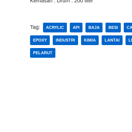
Kemasan : Drum : 200 liter
Tag:
ACRYLIC
API
BAJA
BESI
C
EPOXY
INDUSTRI
KIMIA
LANTAI
L
PELARUT