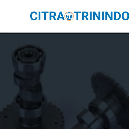
Lompat
ke
konten