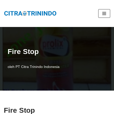
Lompat
ke
konten
Fire Stop
oleh
PT Citra Trinindo Indonesia
Fire Stop